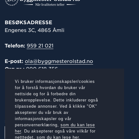
BESØKSADRESSE
Engenes 3C, 4865 Åmli
Telefon:
959 21 021
E-post:
ola@byggmesterolstad.no
Org.nr.:
990 618 356
Vi bruker informasjonskapsler/cookies
POST-/
FAKTURAADRESSE
for å forstå hvordan du bruker vår
nettside og for å forbedre din
Engenes 3C, 4865 Åmli
brukeropplevelse. Dette inkluderer også
tilpassede annonser. Ved å klikke "OK"
aksepterer du vår bruk av
informasjonskapsler og vår
SOSIALE MEDIER:
personvernerklæring,
som du kan lese
her
. Du aksepterer også våre vilkår for
netttedet,
som du kan lese her.