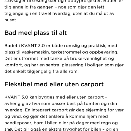
støvsuger til sesongklær og hobbyprosjekter. Boden er
tilgjengelig fra gangen – noe som gjør den lett
tilgjengelig i en travel hverdag, uten at du må ut av
huset.
Bad med plass til alt
Badet i KVANT 3.0 er både romslig og praktisk, med
plass til vaskemaskin, tørketrommel og oppbevaring.
Det er utformet med tanke på brukervennlighet og
komfort, og har en sentral plassering i boligen som gjør
det enkelt tilgjengelig fra alle rom.
Fleksibel med eller uten carport
KVANT 3.0 kan bygges med eller uten carport –
avhengig av hva som passer best på tomten og i din
hverdag. En integrert carport gir deg skjerming for vær
og vind, og gjør det enklere å komme hjem med
handleposer, barn i bilen eller på dager med regn og
snø. Det gir også en ekstra trygghet for bilen – og en