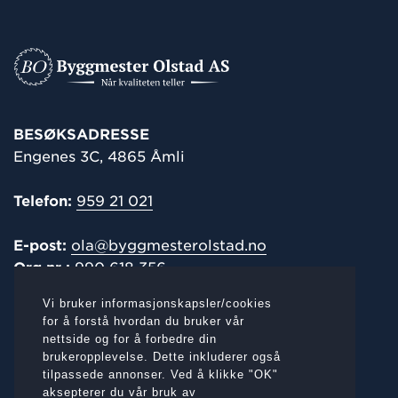
BESØKSADRESSE
Engenes 3C, 4865 Åmli
Telefon:
959 21 021
E-post:
ola@byggmesterolstad.no
Org.nr.:
990 618 356
Vi bruker informasjonskapsler/cookies
POST-/
FAKTURAADRESSE
for å forstå hvordan du bruker vår
nettside og for å forbedre din
Engenes 3C, 4865 Åmli
brukeropplevelse. Dette inkluderer også
tilpassede annonser. Ved å klikke "OK"
aksepterer du vår bruk av