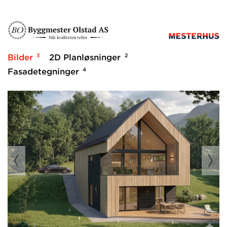
3
2
Bilder
2D Planløsninger
4
Fasadetegninger