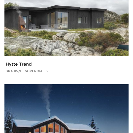
Hytte Trend
BRA
115,9
SOVEROM
3