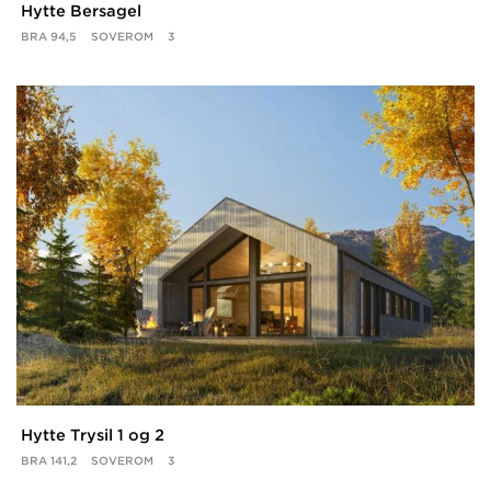
Hytte Bersagel
BRA
94,5
SOVEROM
3
Hytte Trysil 1 og 2
BRA
141,2
SOVEROM
3