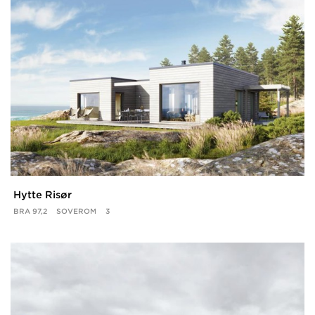
Hytte Risør
BRA
97,2
SOVEROM
3