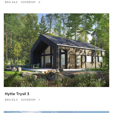
BRA
44,5
SOVEROM
2
Hytte Trysil 3
BRA
83,3
SOVEROM
1