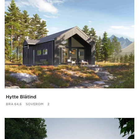
Hytte Blåtind
BRA
64,6
SOVEROM
2