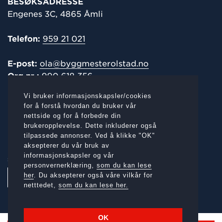
BESØKSADRESSE
Engenes 3C, 4865 Åmli
Telefon:
959 21 021
E-post:
ola@byggmesterolstad.no
Org.nr.:
990 618 356
Vi bruker informasjonskapsler/cookies
POST-/
FAKTURAADRESSE
for å forstå hvordan du bruker vår
nettside og for å forbedre din
Engenes 3C, 4865 Åmli
brukeropplevelse. Dette inkluderer også
tilpassede annonser. Ved å klikke "OK"
aksepterer du vår bruk av
informasjonskapsler og vår
SOSIALE MEDIER:
personvernerklæring,
som du kan lese
her
. Du aksepterer også våre vilkår for
netttedet,
som du kan lese her.
OK