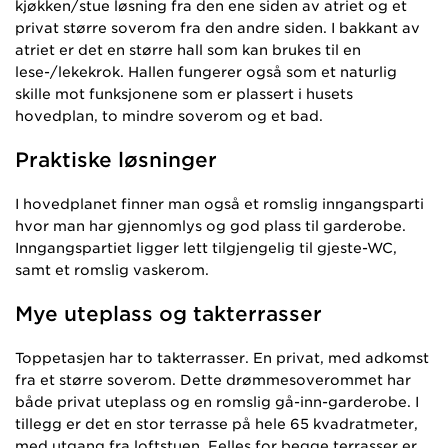
kjøkken/stue løsning fra den ene siden av atriet og et
privat større soverom fra den andre siden. I bakkant av
atriet er det en større hall som kan brukes til en
lese-/lekekrok. Hallen fungerer også som et naturlig
skille mot funksjonene som er plassert i husets
hovedplan, to mindre soverom og et bad.
Praktiske løsninger
I hovedplanet finner man også et romslig inngangsparti
hvor man har gjennomlys og god plass til garderobe.
Inngangspartiet ligger lett tilgjengelig til gjeste-WC,
samt et romslig vaskerom.
Mye uteplass og takterrasser
Toppetasjen har to takterrasser. En privat, med adkomst
fra et større soverom. Dette drømmesoverommet har
både privat uteplass og en romslig gå-inn-garderobe. I
tillegg er det en stor terrasse på hele 65 kvadratmeter,
med utgang fra loftstuen. Felles for begge terrasser er