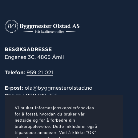
BESØKSADRESSE
Engenes 3C, 4865 Åmli
Telefon:
959 21 021
E-post:
ola@byggmesterolstad.no
Org.nr.:
990 618 356
Vi bruker informasjonskapsler/cookies
POST-/
FAKTURAADRESSE
for å forstå hvordan du bruker vår
nettside og for å forbedre din
Engenes 3C, 4865 Åmli
brukeropplevelse. Dette inkluderer også
tilpassede annonser. Ved å klikke "OK"